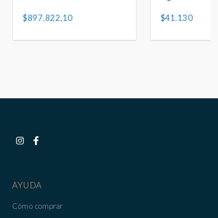
Provincial de De
$897.822,10
$41.130
AYUDA
Cómo comprar